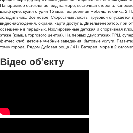
Панорамное остекление, вид на море, восточная сторона. Капремо
шкаф купе, кухня студия 15 кв.м., встроенная мебель, техника, 2 
холодильник.. Все новое! Скоростные лифты, грузовой опускается
видеонаблюдения, охрана, карта доступа. Дизельгенератор, при о
освещение в парадных. Изолированные детская и спортивная площ
этаже (крыша торгового центра). На первых двух этажах ТРЦ, суп
фитнес клуб, детские учебные заведения, бытовые услуги. Развит
точку города. Рядом Дубовая роща / 411 Батарея, море в 2 киломе
Відео об'єкту