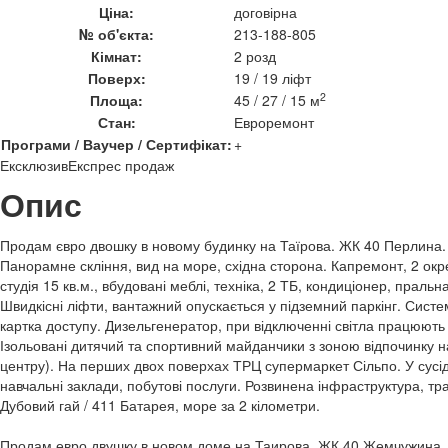
Ціна:
договірна
№ об'єкта:
213-188-805
Кімнат:
2 розд
Поверх:
19 / 19 ліфт
2
Площа:
45 / 27 / 15 м
Стан:
Евроремонт
Програми / Ваучер / Сертифікат:
+
Ексклюзив
Експрес продаж
Опис
Продам євро двошку в новому будинку на Таїрова. ЖК 40 Перлина. 45
Панорамне скління, вид на море, східна сторона. Капремонт, 2 окре
студія 15 кв.м., вбудовані меблі, техніка, 2 ТБ, кондиціонер, прал
Швидкісні ліфти, вантажний опускається у підземний паркінг. Сист
картка доступу. Дизельгенератор, при відключенні світла працюють 
Ізольовані дитячий та спортивний майданчики з зоною відпочинку н
центру). На перших двох поверхах ТРЦ супермаркет Сільпо. У сусід
навчальні заклади, побутові послуги. Розвинена інфраструктура, тра
Дубовий гай / 411 Батарея, море за 2 кілометри.
Продам евро двушку в новом доме на Таирова. ЖК 40 Жемчужина. 45