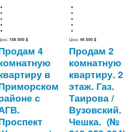
Ціна:
158 000 $
Ціна:
46 500 $
Продам 4
Продам 2
комнатную
комнатную
квартиру в
квартиру. 2
Приморском
этаж. Газ.
районе с
Таирова /
АГВ.
Вузовский.
Проспект
Чешка.
(№