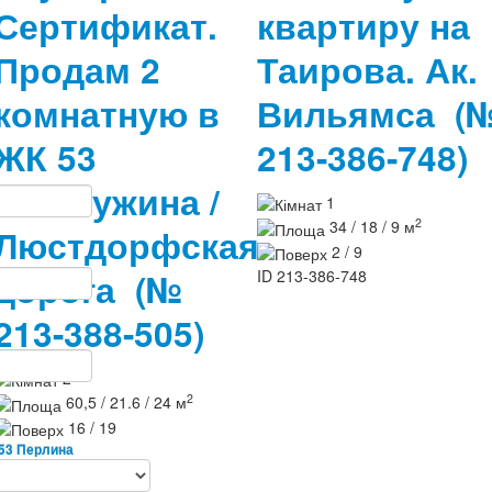
Сертификат.
квартиру на
Продам 2
Таирова. Ак.
комнатную в
Вильямса
(
ЖК 53
213-386-748)
Жемчужина /
1
2
34 / 18 / 9 м
Люстдорфская
2 / 9
ID
213-386-748
дорога
(№
213-388-505)
2
2
60,5 / 21.6 / 24 м
16 / 19
53 Перлина
ID
213-388-505