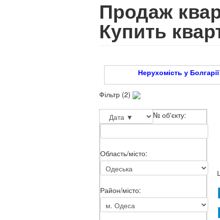
Продаж кварт
Купить квар
Нерухомість у Болгарії /
Фільтр (2)
№ об'єкту:
Область/місто:
Район/місто: