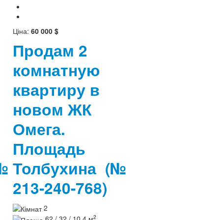
Ціна:
60 000 $
Продам 2
комнатную
квартиру в
новом ЖК
Омега.
Площадь
№
Толбухина
(№
213-240-768)
2
2
62 / 32 / 10,4 м