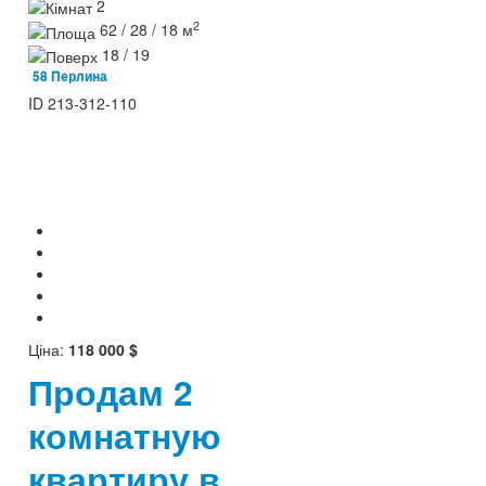
2
2
62 / 28 / 18 м
18 / 19
58 Перлина
ID
213-312-110
Ціна:
118 000 $
Продам 2
комнатную
квартиру в