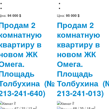
Ціна:
94 000 $
Ціна:
95 000 $
Продам 2
Продам 2
комнатную
комнатную
квартиру в
квартиру в
новом ЖК
новом ЖК
Омега.
Омега.
Площадь
Площадь
Толбухина
(№
Толбухина
(
213-241-640)
213-241-013)
2
2
2
2
67 / 32 / 12 м
68 / 35 / 18 м