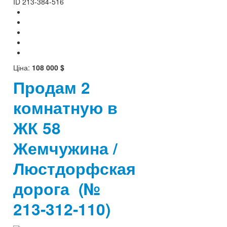
ID
213-384-516
Ціна:
108 000 $
Продам 2
комнатную в
ЖК 58
Жемчужина /
Люстдорфская
дорога
(№
213-312-110)