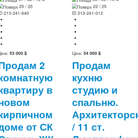
25 / 25
22 / 25
ID
213-241-640
ID
213-241-013
Ціна:
53 000 $
Ціна:
54 000 $
Продам 2
Продам
комнатную
кухню
квартиру в
студию и
новом
спальню.
кирпичном
Архитекторс
доме от СК
/ 11 ст.