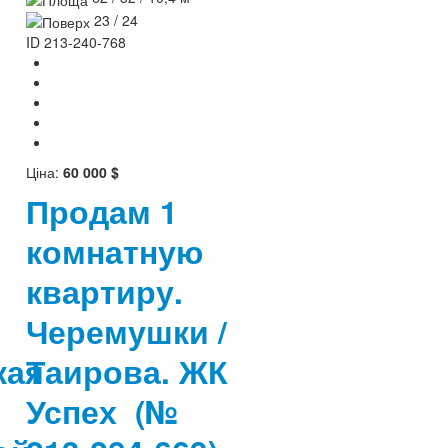
23 / 24
ID
213-240-768
Ціна:
60 000 $
Продам 1
комнатную
квартиру.
Черемушки /
кая
Таирова. ЖК
Успех
(№