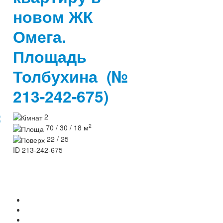
новом ЖК
Омега.
Площадь
Толбухина
(№
213-242-675)
№
2
2
70 / 30 / 18 м
22 / 25
ID
213-242-675