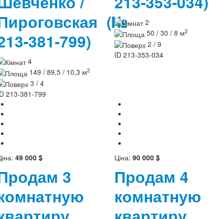
Шевченко /
213-353-034)
Пироговская
(№
2
2
50 / 30 / 8 м
213-381-799)
2 / 9
ID
213-353-034
4
2
149 / 89,5 / 10,3 м
3 / 4
ID
213-381-799
Ціна:
49 000 $
Ціна:
90 000 $
Продам 3
Продам 4
комнатную
комнатную
квартиру.
квартиру.