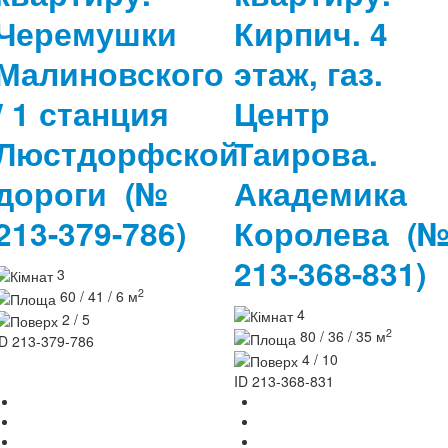
Черемушки
Кирпич. 4
Малиновского
этаж, газ.
/ 1 станция
Центр
Люстдорфской
Таирова.
дороги
(№
Академика
213-379-786)
Королева
(
213-368-831)
3
2
60 / 41 / 6 м
4
2 / 5
2
80 / 36 / 35 м
ID
213-379-786
4 / 10
ID
213-368-831